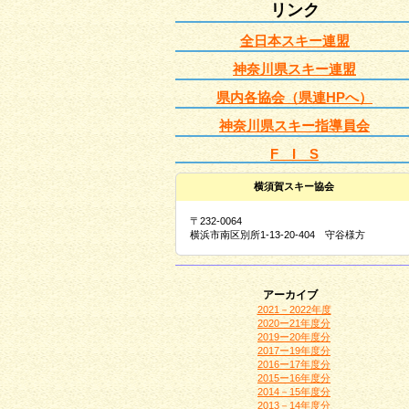
リンク
全日本スキー連盟
神奈川県スキー連盟
県内各協会（県連HPへ）
神奈川県スキー指導員会
F I S
横須賀スキー協会
〒232-0064
横浜市南区別所1-13-20-404 守谷様方
アーカイブ
2021－2022年度
2020ー21年度分
2019ー20年度分
2017ー19年度分
2016ー17年度分
2015ー16年度分
2014－15年度分
2013－14年度分