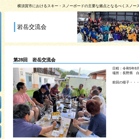
横須賀市におけるスキー・スノーボードの主要な拠点となるべくスノー
岩岳交流会
第28回 岩岳交流会
日程：令和5年8
場所：長野県 
前回の様子・・